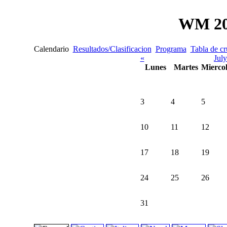
WM 20
Calendario
Resultados/Clasificacion
Programa
Tabla de cr
«
Jul
Lunes
Martes
Miercol
3
4
5
10
11
12
17
18
19
24
25
26
31