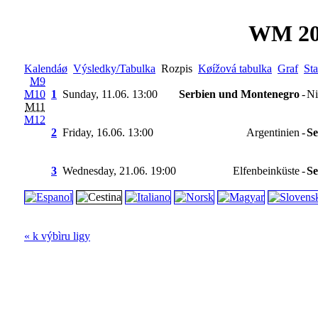
WM 20
Kalendáø
Výsledky/Tabulka
Rozpis
Køížová tabulka
Graf
Sta
M9
M10
1
Sunday, 11.06. 13:00
Serbien und Montenegro
-
Ni
M11
M12
2
Friday, 16.06. 13:00
Argentinien
-
Se
3
Wednesday, 21.06. 19:00
Elfenbeinküste
-
Se
« k výbìru ligy