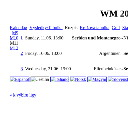
WM 20
Kalendáø
Výsledky/Tabulka
Rozpis
Køížová tabulka
Graf
Sta
M9
M10
1
Sunday, 11.06. 13:00
Serbien und Montenegro
-
Ni
M11
M12
2
Friday, 16.06. 13:00
Argentinien
-
Se
3
Wednesday, 21.06. 19:00
Elfenbeinküste
-
Se
« k výbìru ligy