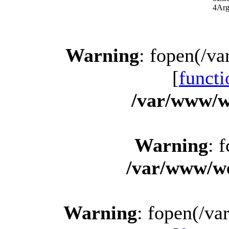
4
Arg
Warning
: fopen(/v
[
functi
/var/www/w
Warning
: 
/var/www/we
Warning
: fopen(/v