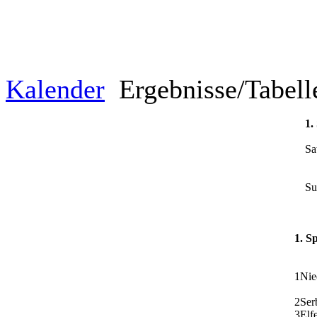
Kalender
Ergebnisse/Tabel
1.
Sa
Su
1. S
1
Nie
2
Ser
3
Elf