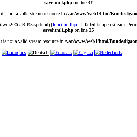
savehtml.php
on line
37
nt is not a valid stream resource in
/var/www/web1/html/Bundesligaon
t/wm2006_B.l98-sp.html) [
function.fopen
]: failed to open stream: Per
savehtml1.php
on line
35
t is not a valid stream resource in
/var/www/web1/html/Bundesligaon
en