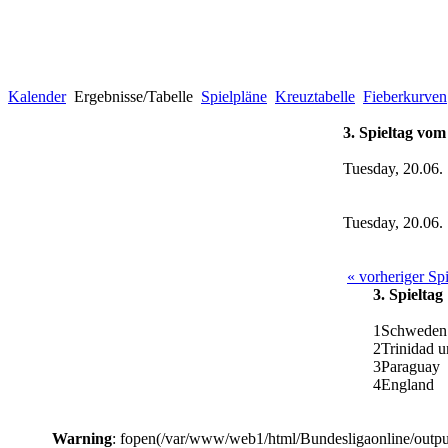
Kalender
Ergebnisse/Tabelle
Spielpläne
Kreuztabelle
Fieberkurven
3. Spieltag vom
Tuesday, 20.06.
Tuesday, 20.06.
« vorheriger Spi
3. Spieltag
1
Schweden
2
Trinidad 
3
Paraguay
4
England
Warning
: fopen(/var/www/web1/html/Bundesligaonline/outpu