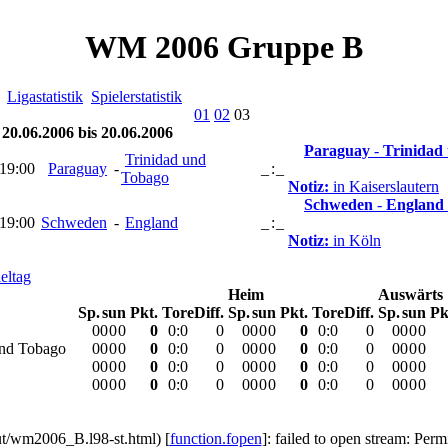
WM 2006 Gruppe B
Ligastatistik
Spielerstatistik
01
02
03
 20.06.2006 bis 20.06.2006
Paraguay
-
Trinidad
Trinidad und
 19:00
Paraguay
-
_
:
_
Tobago
Notiz:
in Kaiserslautern
Schweden
-
England
 19:00
Schweden
-
England
_
:
_
Notiz:
in Köln
eltag
Heim
Auswärts
Sp.
s
u
n
Pkt.
Tore
Diff.
Sp.
s
u
n
Pkt.
Tore
Diff.
Sp.
s
u
n
Pk
0
0
0
0
0
0
:
0
0
0
0
0
0
0
0
:
0
0
0
0
0
0
und Tobago
0
0
0
0
0
0
:
0
0
0
0
0
0
0
0
:
0
0
0
0
0
0
0
0
0
0
0
0
:
0
0
0
0
0
0
0
0
:
0
0
0
0
0
0
0
0
0
0
0
0
:
0
0
0
0
0
0
0
0
:
0
0
0
0
0
0
t/wm2006_B.l98-st.html) [
function.fopen
]: failed to open stream: Per