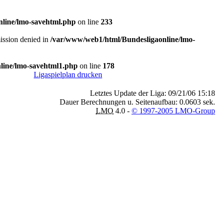
line/lmo-savehtml.php
on line
233
mission denied in
/var/www/web1/html/Bundesligaonline/lmo-
line/lmo-savehtml1.php
on line
178
Ligaspielplan drucken
Letztes Update der Liga: 09/21/06 15:18
Dauer Berechnungen u. Seitenaufbau: 0.0603 sek.
LMO
4.0 -
© 1997-2005 LMO-Group