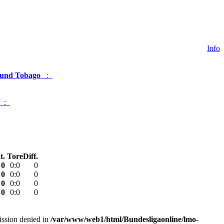
Info
 und Tobago
_:_
_:_
t.
Tore
Diff.
0
0
:
0
0
0
0
:
0
0
0
0
:
0
0
0
0
:
0
0
mission denied in
/var/www/web1/html/Bundesligaonline/lmo-