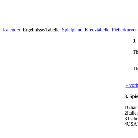
Kalender
Ergebnisse/Tabelle
Spielpläne
Kreuztabelle
Fieberkurven
3.
Th
Th
« vorh
3. Spi
1
Ghan
2
Italie
3
Tsche
4
USA