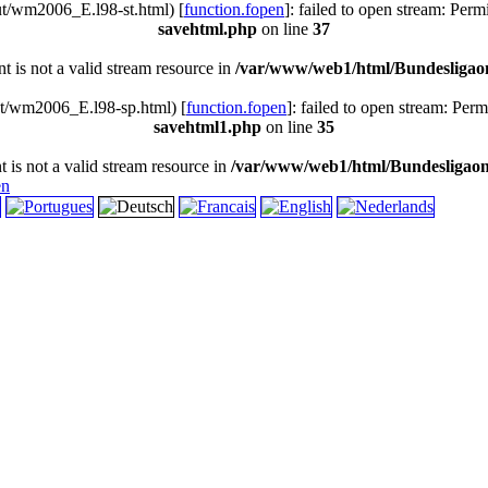
t/wm2006_E.l98-st.html) [
function.fopen
]: failed to open stream: Per
savehtml.php
on line
37
nt is not a valid stream resource in
/var/www/web1/html/Bundesligaon
t/wm2006_E.l98-sp.html) [
function.fopen
]: failed to open stream: Per
savehtml1.php
on line
35
t is not a valid stream resource in
/var/www/web1/html/Bundesligaon
en