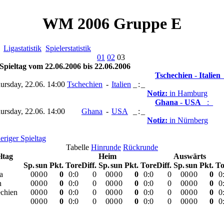
WM 2006 Gruppe E
Ligastatistik
Spielerstatistik
01
02
03
 Spieltag vom 22.06.2006 bis 22.06.2006
Tschechien
-
Italien
ursday, 22.06. 14:00
Tschechien
-
Italien
_
:
_
Notiz:
in Hamburg
Ghana
-
USA
_:_
ursday, 22.06. 14:00
Ghana
-
USA
_
:
_
Notiz:
in Nürnberg
eriger Spieltag
Tabelle
Hinrunde
Rückrunde
eltag
Heim
Auswärts
Sp.
s
u
n
Pkt.
Tore
Diff.
Sp.
s
u
n
Pkt.
Tore
Diff.
Sp.
s
u
n
Pkt.
To
a
0
0
0
0
0
0
:
0
0
0
0
0
0
0
0
:
0
0
0
0
0
0
0
0
n
0
0
0
0
0
0
:
0
0
0
0
0
0
0
0
:
0
0
0
0
0
0
0
0
chien
0
0
0
0
0
0
:
0
0
0
0
0
0
0
0
:
0
0
0
0
0
0
0
0
0
0
0
0
0
0
:
0
0
0
0
0
0
0
0
:
0
0
0
0
0
0
0
0