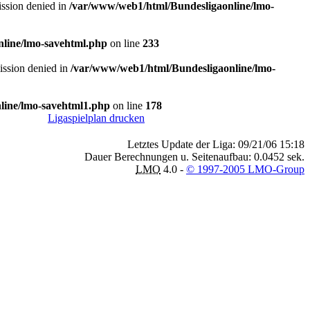
mission denied in
/var/www/web1/html/Bundesligaonline/lmo-
line/lmo-savehtml.php
on line
233
mission denied in
/var/www/web1/html/Bundesligaonline/lmo-
line/lmo-savehtml1.php
on line
178
Ligaspielplan drucken
Letztes Update der Liga: 09/21/06 15:18
Dauer Berechnungen u. Seitenaufbau: 0.0452 sek.
LMO
4.0 -
© 1997-2005 LMO-Group