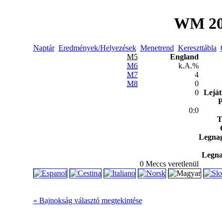
WM 20
Naptár
Eredmények/Helyezések
Menetrend
Kereszttábla
M5
England
M6
k.A.%
M7
4
M8
0
0
Leját
P
0:0
T
Legna
Legna
0 Meccs veretlenül
« Bajnokság választó megtekintése