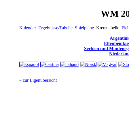
WM 20
Kalender
Ergebnisse/Tabelle
Spielpläne
Kreuztabelle
Fie
Argentini
Elfenbeinküs
Serbien und Monteneg
Niederlan
« zur Ligenübersicht