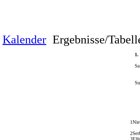
Kalender
Ergebnisse/Tabel
1.
Sa
Su
1
Nie
2
Ser
3
Elf