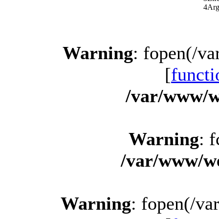
4
Arg
Warning
: fopen(/v
[
functi
/var/www/w
Warning
: 
/var/www/we
Warning
: fopen(/v