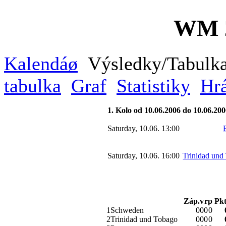
WM 2
Kalendáø
Výsledky/Tabul
tabulka
Graf
Statistiky
Hrá
1. Kolo od 10.06.2006 do 10.06.20
Saturday, 10.06. 13:00
Saturday, 10.06. 16:00
Trinidad und
Záp.
v
r
p
Pkt
1
Schweden
0
0
0
0
2
Trinidad und Tobago
0
0
0
0