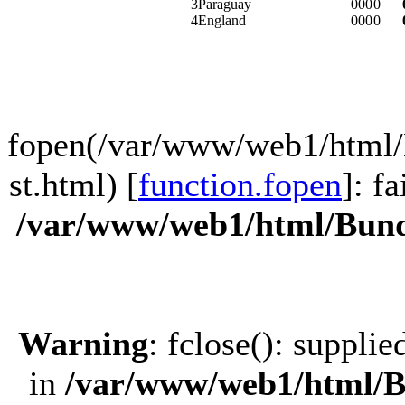
3
Paraguay
0
0
0
0
4
England
0
0
0
0
fopen(/var/www/web1/html/
st.html) [
function.fopen
]: f
/var/www/web1/html/Bund
Warning
: fclose(): suppli
in
/var/www/web1/html/B