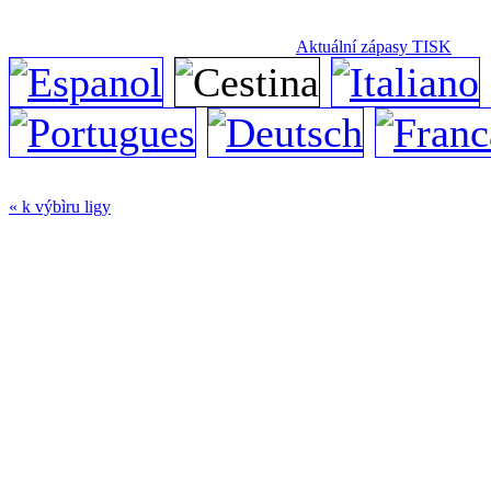
Aktuální zápasy TISK
« k výbìru ligy