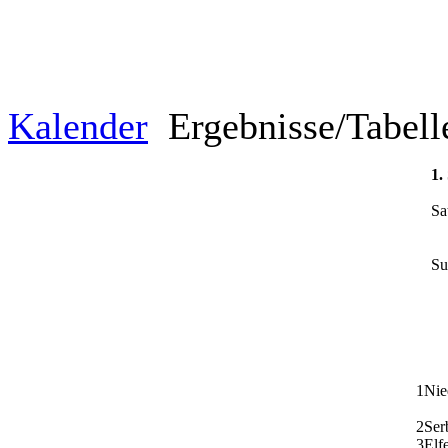
Kalender
Ergebnisse/Tabel
1.
Sa
Su
1
Nie
2
Ser
3
Elf