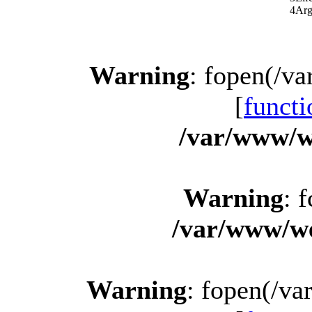
4
Arg
Warning
: fopen(/v
[
functi
/var/www/w
Warning
: 
/var/www/we
Warning
: fopen(/v