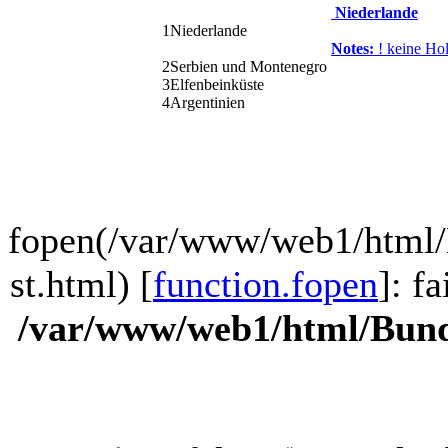
Niederlande
1
Niederlande
Notes:
! keine Hol
2
Serbien und Montenegro
3
Elfenbeinküste
4
Argentinien
fopen(/var/www/web1/html/
st.html) [
function.fopen
]: f
/var/www/web1/html/Bund