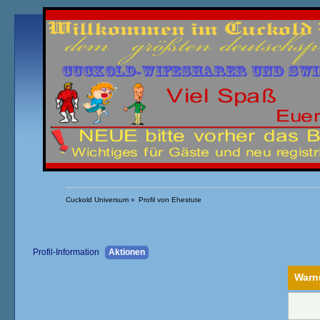
Übersicht
Kalender
Einloggen
Registrieren
Cuckold Universum
»
Profil von Ehestute
Profil-Information
Aktionen
Warn