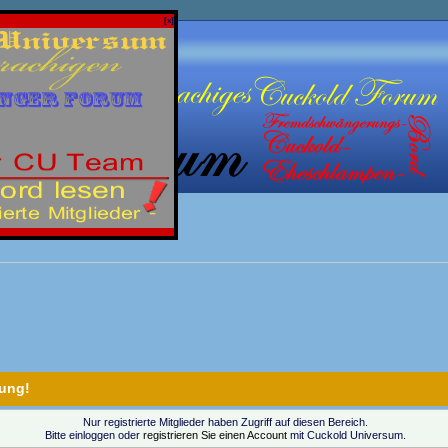
[x]
ung!
Nur registrierte Mitglieder haben Zugriff auf diesen Bereich.
Bitte einloggen oder
registrieren Sie einen Account
mit Cuckold Universum.