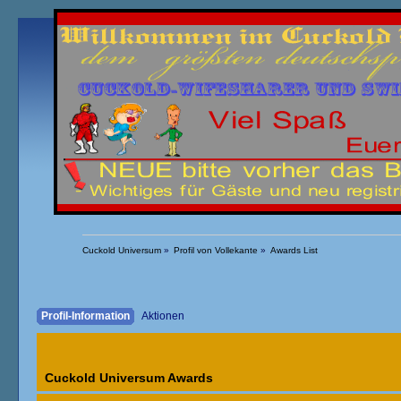
Übersicht
Kalender
Einloggen
Registrieren
Cuckold Universum
»
Profil von Vollekante
»
Awards List
Profil-Information
Aktionen
Cuckold Universum Awards