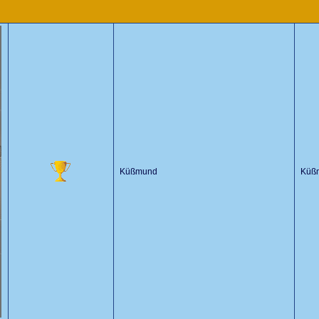
Küßmund
Küßm