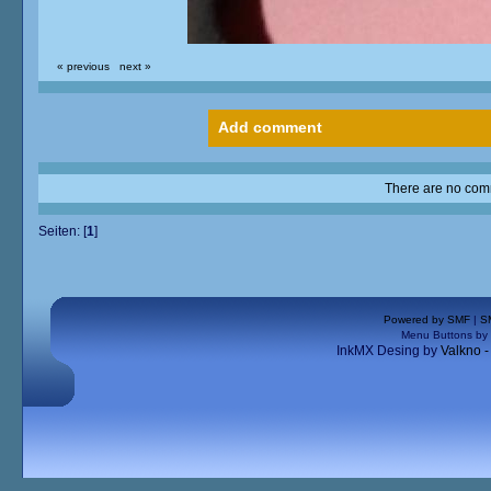
« previous
next »
Add comment
There are no comm
Seiten: [
1
]
Powered by SMF
|
S
Menu Buttons by
InkMX Desing by
Valkno 