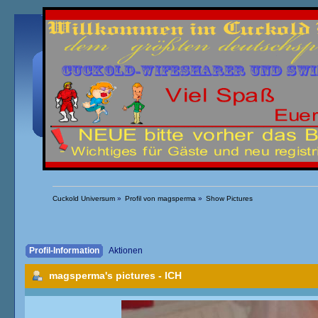
Übersicht
Kalender
Einloggen
Registrieren
Cuckold Universum
»
Profil von magsperma
»
Show Pictures
Profil-Information
Aktionen
magsperma's pictures
- ICH