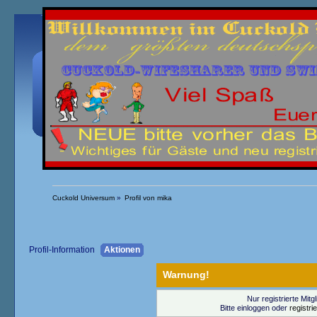
Übersicht
Kalender
Einloggen
Registrieren
Cuckold Universum
»
Profil von mika
Profil-Information
Aktionen
Warnung!
Nur registrierte Mitg
Bitte einloggen oder
registri