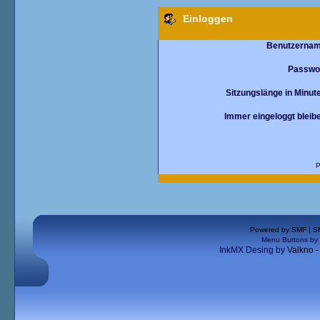
Einloggen
Benutzernam
Passwo
Sitzungslänge in Minut
Immer eingeloggt bleib
P
Powered by SMF
|
S
Menu Buttons by
InkMX Desing by
Valkno 