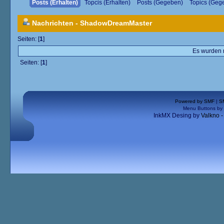
Posts (Erhalten)
Topcis (Erhalten)
Posts (Gegeben)
Topics (Geg
Nachrichten - ShadowDreamMaster
Seiten: [
1
]
Es wurden n
Seiten: [
1
]
Powered by SMF
|
S
Menu Buttons by
InkMX Desing by
Valkno 