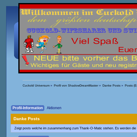
Übersicht
Kalender
Einloggen
Registrieren
Cuckold Universum
»
Profil von ShadowDreamMaster
»
Danke Posts
»
Posts (E
Profil-Information
Aktionen
Danke Posts
Zeigt posts welche im zusammenhang zum Thank-O-Matic stehen. Es werden die