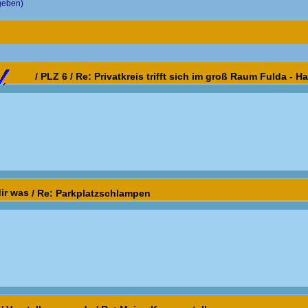
geben)
/
PLZ 6
/
Re: Privatkreis trifft sich im groß Raum Fulda - H
ir was
/
Re: Parkplatzschlampen