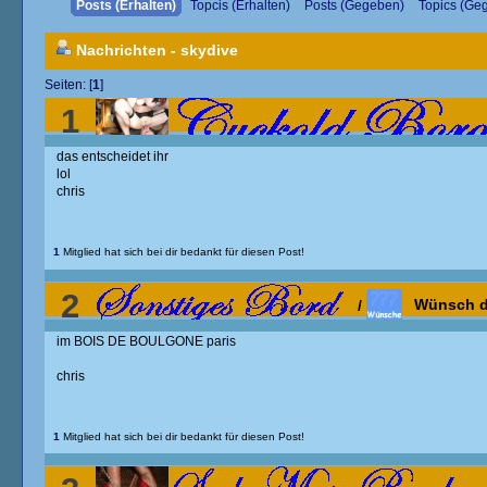
Posts (Erhalten)
Topcis (Erhalten)
Posts (Gegeben)
Topics (Ge
Nachrichten - skydive
Seiten: [
1
]
1
das entscheidet ihr
lol
chris
1
Mitglied hat sich bei dir bedankt für diesen Post!
2
/
Wünsch d
im BOIS DE BOULGONE paris
chris
1
Mitglied hat sich bei dir bedankt für diesen Post!