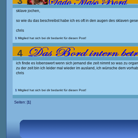
3
sklave jochen,
so wie du das beschreibst habe ich es oft in den augen des sklaven ges
chris
1
Mitglied hat sich bei dir bedankt für diesen Post!
4
ich finde es lobenswert wenn sich jemand die zeit nimmt so was zu organ
Berichte / Anmeldung
/
Re: Treffen der Forumuser
zu der zeit bin ich leider mal wieder im ausland, ich wünsche dem vorhabe
chris
1
Mitglied hat sich bei dir bedankt für diesen Post!
Seiten: [
1
]