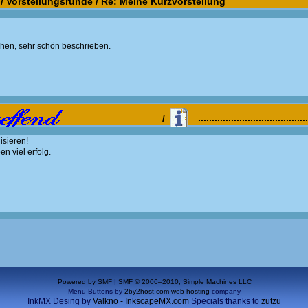
/
Vorstellungsrunde
/
Re: Meine Kurzvorstellung
ehen, sehr schön beschrieben.
/
.................................
isieren!
n viel erfolg.
Powered by SMF
|
SMF © 2006–2010, Simple Machines LLC
Menu Buttons by
2by2host.com
web hosting
company
InkMX Desing by
Valkno - InkscapeMX.com
Specials thanks to
zutzu