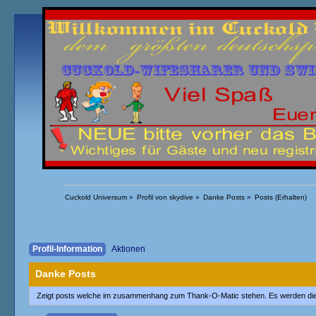
Übersicht
Kalender
Einloggen
Registrieren
Cuckold Universum
»
Profil von skydive
»
Danke Posts
»
Posts (Erhalten)
Profil-Information
Aktionen
Danke Posts
Zeigt posts welche im zusammenhang zum Thank-O-Matic stehen. Es werden di