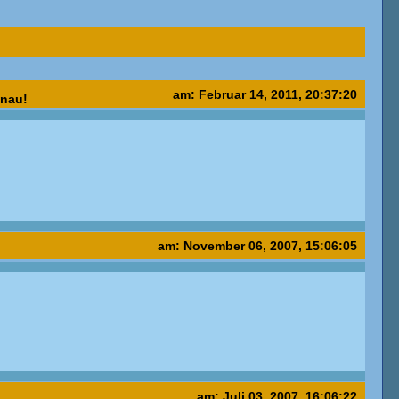
am: Februar 14, 2011, 20:37:20
anau!
am: November 06, 2007, 15:06:05
am: Juli 03, 2007, 16:06:22