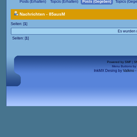
Posts (Erhalten)
Topcis (Erhalten)
Posts (Gegeben)
Topics (Geg
Nachrichten - 85ausM
Seiten: [
1
]
Es wurden n
Seiten: [
1
]
Powered by SMF
|
S
Menu Buttons by
InkMX Desing by
Valkno 