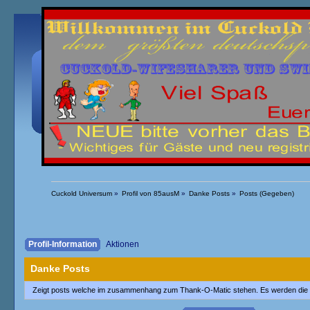
Übersicht
Kalender
Einloggen
Registrieren
Cuckold Universum
»
Profil von 85ausM
»
Danke Posts
»
Posts (Gegeben)
Profil-Information
Aktionen
Danke Posts
Zeigt posts welche im zusammenhang zum Thank-O-Matic stehen. Es werden die