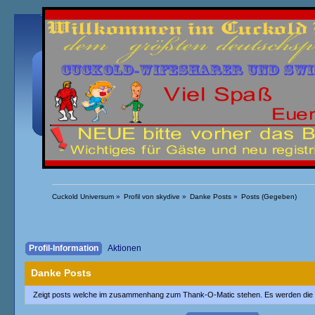
Übersicht
Kalender
Einloggen
Registrieren
Cuckold Universum
»
Profil von skydive
»
Danke Posts
»
Posts (Gegeben)
Profil-Information
Aktionen
Danke Posts
Zeigt posts welche im zusammenhang zum Thank-O-Matic stehen. Es werden die