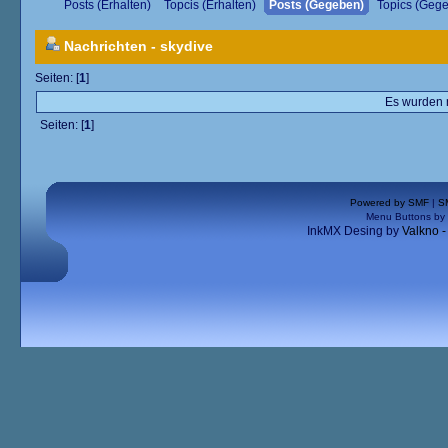
Posts (Erhalten)
Topcis (Erhalten)
Posts (Gegeben)
Topics (Geg
Nachrichten - skydive
Seiten: [
1
]
Es wurden n
Seiten: [
1
]
Powered by SMF
|
S
Menu Buttons by
InkMX Desing by
Valkno 