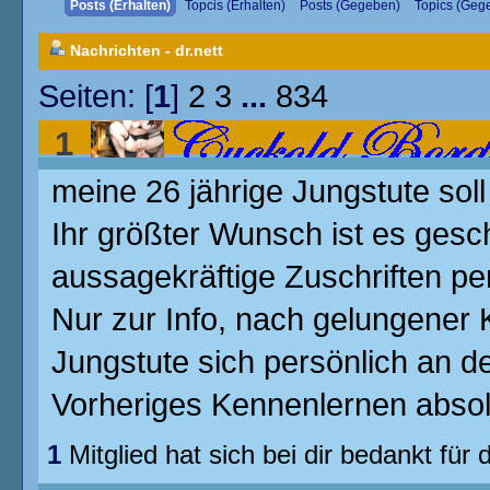
Posts (Erhalten)
Topcis (Erhalten)
Posts (Gegeben)
Topics (Geg
Nachrichten - dr.nett
Seiten: [
1
]
2
3
...
834
1
meine 26 jährige Jungstute sol
Jungstute soll gedeckt werden.
Ihr größter Wunsch ist es gesc
aussagekräftige Zuschriften pe
Nur zur Info, nach gelungener 
Jungstute sich persönlich an 
Vorheriges Kennenlernen absol
1
Mitglied hat sich bei dir bedankt für 