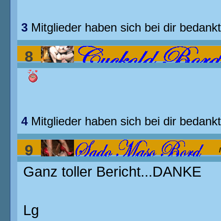
3
Mitglieder haben sich bei dir bedankt
8
Blackman in weisser Frau......
4
Mitglieder haben sich bei dir bedankt
9
Ganz toller Bericht...DANKE
peinlichen Vorführung
Lg