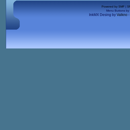
Powered by SMF
|
S
Menu Buttons by
InkMX Desing by
Valkno 