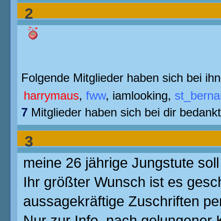
2
/
Fremdschwängerung
/
Re: Jungs
Folgende Mitglieder haben sich bei ihn
harrymaus
,
fww
,
iamlooking
,
st_berna
7
Mitglieder haben sich bei dir bedankt
3
meine 26 jährige Jungstute sol
Ihr größter Wunsch ist es gesc
/
Fremdschwängerung
/
Jungstute
aussagekräftige Zuschriften pe
Nur zur Info, nach gelungener 