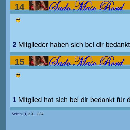
14
haltet ihr von Milchtüten???
2
Mitglieder haben sich bei dir bedankt
15
haltet ihr von Milchtüten???
1
Mitglied hat sich bei dir bedankt für 
Seiten: [
1
]
2
3
...
834