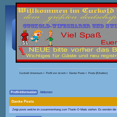
Übersicht
Kalender
Einloggen
Registrieren
Cuckold Universum
»
Profil von dr.nett
»
Danke Posts
»
Posts (Erhalten)
Profil-Information
Aktionen
Danke Posts
Zeigt posts welche im zusammenhang zum Thank-O-Matic stehen. Es werden die