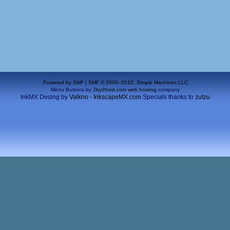
Powered by SMF
|
SMF © 2006–2010, Simple Machines LLC
Menu Buttons by
2by2host.com
web hosting
company
InkMX Desing by
Valkno - InkscapeMX.com
Specials thanks to
zutzu