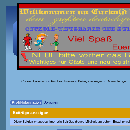
Übersicht
Kalender
Einloggen
Registrieren
Cuckold Universum
»
Profil von kirasao
»
Beiträge anzeigen
»
Dateianhänge
Profil-Information
Aktionen
Beiträge anzeigen
Diese Sektion erlaubt es ihnen alle Beiträge dieses Mitglieds zu sehen. Beachten 