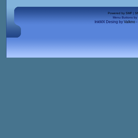
Powered by SMF
|
S
Menu Buttons by
InkMX Desing by
Valkno 