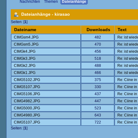
Nachrichten
Themen
Dateianhänge
Dateianhänge - kirasao
Seiten: [
1
]
Dateiname
Downloads
Text
CIMGsm4.JPG
482
Re: ist wied
CIMGsm5.JPG
470
Re: ist wied
CIMGk4.JPG
456
Re: ist wied
CIMGk3.JPG
518
Re: ist wied
CIMGk2.JPG
488
Re: ist wied
CIMGk1.JPG
466
Re: ist wied
CIMG5102.JPG
375
Re: Ciine i
CIMG5107.JPG
330
Re: Ciine i
CIMG5106.JPG
437
Re: Ciine i
CIMG4982.JPG
447
Re: Ciine i
CIMG5000.JPG
523
Re: Ciine i
CIMG4980.JPG
643
Re: Ciine i
CIMG5107.JPG
722
Re: Ciine i
Seiten: [
1
]