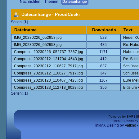
Nachrichten
Themen
Dateianhänge
Dateianhänge - ProudCucki
Seiten: [
1
]
Dateiname
Downloads
Text
IMG_20230226_052953.jpg
523
Neuer K
IMG_20230226_052953.jpg
485
Re: Habe
Compress_20230226_052737_7367.jpg
1171
Habe nun
Compress_20230212_121704_4543.jpg
412
Re: Schl
Compress_20230212_110627_7917.jpg
837
Schlüsse
Compress_20230212_110627_7917.jpg
347
Schlüsse
Compress_20230123_110407_7423.jpg
1167
Eure Me
Compress_20230123_112718_8029.jpg
356
Bitte um 
Seiten: [
1
]
Powered by SMF
|
S
Menu Buttons by
InkMX Desing by
Valkno 