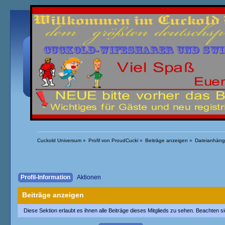
Übersicht
Kalender
Einloggen
Registrieren
Cuckold Universum
»
Profil von ProudCucki
»
Beiträge anzeigen
»
Dateianhän
Profil-Information
Aktionen
Beiträge anzeigen
Diese Sektion erlaubt es ihnen alle Beiträge dieses Mitglieds zu sehen. Beachten 