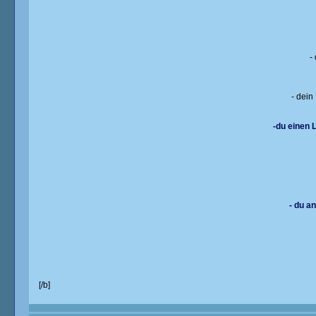
-
- dein
-du einen 
- du a
[/b]