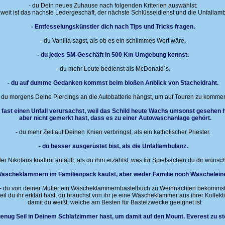
- du Dein neues Zuhause nach folgenden Kriterien auswählst:
eit ist das nächste Ledergeschäft, der nächste Schlüsseldienst und die Unfallam
- Entfesselungskünstler dich nach Tips und Tricks fragen.
- du Vanilla sagst, als ob es ein schlimmes Wort wäre.
- du jedes SM-Geschäft in 500 Km Umgebung kennst.
- du mehr Leute bedienst als McDonald´s.
- du auf dumme Gedanken kommst beim bloßen Anblick von Stacheldraht.
- du morgens Deine Piercings an die Autobatterie hängst, um auf Touren zu komme
u fast einen Unfall verursachst, weil das Schild heute Wachs umsonst gesehen h
aber nicht gemerkt hast, dass es zu einer Autowaschanlage gehört.
- du mehr Zeit auf Deinen Knien verbringst, als ein katholischer Priester.
- du besser ausgerüstet bist, als die Unfallambulanz.
der Nikolaus knallrot anläuft, als du ihm erzählst, was für Spielsachen du dir wünsch
Wäscheklammern im Familienpack kaufst, aber weder Familie noch Wäscheleine
- du von deiner Mutter ein Wäscheklammernbastelbuch zu Weihnachten bekommst
il du ihr erklärt hast, du brauchst von ihr je eine Wäscheklammer aus ihrer Kollekt
damit du weißt, welche am Besten für Bastelzwecke geeignet ist
genug Seil in Deinem Schlafzimmer hast, um damit auf den Mount. Everest zu st