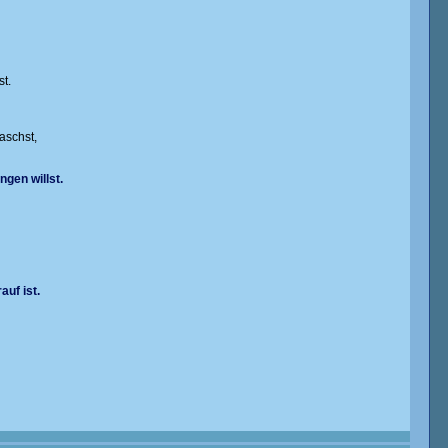
st.
aschst,
gen willst.
uf ist.