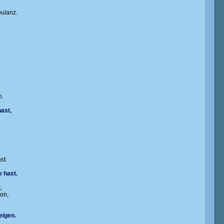
bulanz.
n.
ast,
st.
 hast.
,
ion,
eigen.