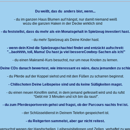
Du weißt, das du anders bist, wenn...
- du im ganzen Haus Blumen auf hängst, nur damit niemand weiß
wozu die ganzen Haken in der Decke wirklich sind
- du feststellst, dass du mehr als ein Monatsgehalt in Spielzeug investiert hast.
- du mehr Spielzeug als Deine Kinder hast.
- wenn dein Kind die Spielzeugschachtel findet und entzückt aufschreit:
"...baohhhh, toll, Mama! Du hast ja viel bessereCowboy-Sachen als ich!"
- du einen Makramé-Kurs besuchst, nur um neue Knoten zu lernen.
u Deine CDs danach bewertest, wie interessant es wäre, dazu jemanden zu schl
- du Pferde auf der Koppel siehst und mit den Füßen zu scharren beginnst.
- Chilischoten Deine Leibspeise sind und du keine Süßigkeiten magst.
- du einen neuen Kinofilm siehst, in dem jemand gefesselt wird und du rufst
"Gebt mir 3 Minuten und ich bin da raus!".
- du zum Pferdesportverein gehst und fragst, ob der Parcours nachts frei ist.
- der Schlüsseldienst in Deinem Telefon gespeichert ist.
- du Reitgerten sammelst, aber gar nicht reitest.
 versuchst wegen der Handschellen, Leibesvisitationen und Zellen, verhaftet zu we