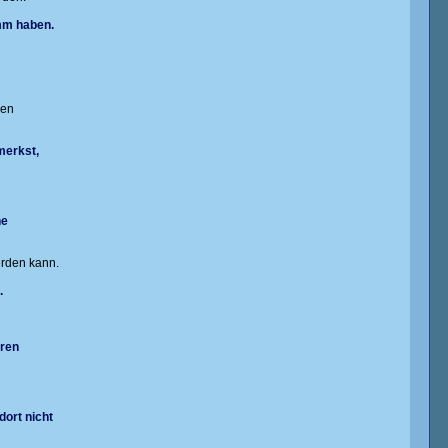
amm haben.
men
merkst,
he
erden kann.
.
eren
dort nicht