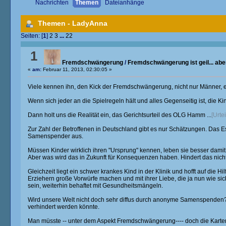
Nachrichten
Themen
Dateianhänge
Themen - LadyAnna
Seiten: [
1
]
2
3
...
22
1
Fremdschwängerung
/
Fremdschwängerung ist geil... abe
«
am:
Februar 11, 2013, 02:30:05 »
Viele kennen ihn, den Kick der Fremdschwängerung, nicht nur Männer, es
Wenn sich jeder an die Spielregeln hält und alles Gegenseitig ist, die K
Dann holt uns die Realität ein, das Gerichtsurteil des OLG Hamm ...
[Urtei
Zur Zahl der Betroffenen in Deutschland gibt es nur Schätzungen. Das 
Samenspender aus.
Müssen Kinder wirklich ihren "Ursprung" kennen, leben sie besser dami
Aber was wird das in Zukunft für Konsequenzen haben. Hindert das nicht
Gleichzeit liegt ein schwer krankes Kind in der Klinik und hofft auf die
Erziehern große Vorwürfe machen und mit ihrer Liebe, die ja nun wie sic
sein, weiterhin behaftet mit Gesundheitsmängeln.
Wird unsere Welt nicht doch sehr diffus durch anonyme Samenspenden? 
verhindert werden könnte.
Man müsste -- unter dem Aspekt Fremdschwängerung---- doch die Karten