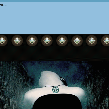
.....
Ein t