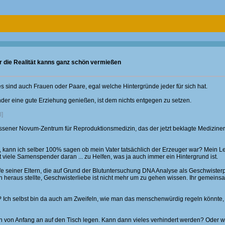
r die Realität kanns ganz schön vermießen
 sind auch Frauen oder Paare, egal welche Hintergründe jeder für sich hat.
inder eine gute Erziehung genießen, ist dem nichts entgegen zu setzen.
l]
Essener Novum-Zentrum für Reproduktionsmedizin, das der jetzt beklagte Mediziner
t, kann ich selber 100% sagen ob mein Vater tatsächlich der Erzeuger war? Mein 
 viele Samenspender daran ... zu Helfen, was ja auch immer ein Hintergrund ist.
 Hilfe seiner Eltern, die auf Grund der Blutuntersuchung DNA Analyse als Geschwist
h heraus stellte, Geschwisterliebe ist nicht mehr um zu gehen wissen. Ihr gemeinsa
Ich selbst bin da auch am Zweifeln, wie man das menschenwürdig regeln könnte, 
 von Anfang an auf den Tisch legen. Kann dann vieles verhindert werden? Oder w