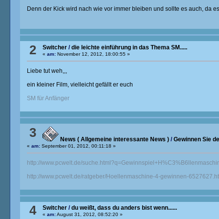
Denn der Kick wird nach wie vor immer bleiben und sollte es auch, da e
2
Switcher
/
die leichte einführung in das Thema SM.....
«
am:
November 12, 2012, 18:00:55 »
Liebe tut weh,,,
ein kleiner Film, vielleicht gefällt er euch
SM für Anfänger
3
News ( Allgemeine interessante News )
/
Gewinnen Sie de
«
am:
September 01, 2012, 00:11:18 »
http://www.pcwelt.de/suche.html?q=Gewinnspiel+H%C3%B6llenmaschi
http://www.pcwelt.de/ratgeber/Hoellenmaschine-4-gewinnen-6527627.h
4
Switcher
/
du weißt, dass du anders bist wenn......
«
am:
August 31, 2012, 08:52:20 »