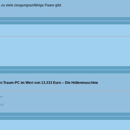
s zu viele zeugungsunfähige Paare gibt.
n Traum-PC im Wert von 13.333 Euro -- Die Höllenmaschine
ne
tml