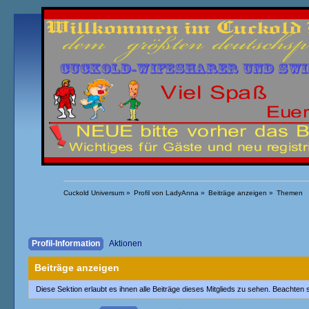
Übersicht
Kalender
Einloggen
Registrieren
Cuckold Universum
»
Profil von LadyAnna
»
Beiträge anzeigen
»
Themen
Profil-Information
Aktionen
Beiträge anzeigen
Diese Sektion erlaubt es ihnen alle Beiträge dieses Mitglieds zu sehen. Beachten