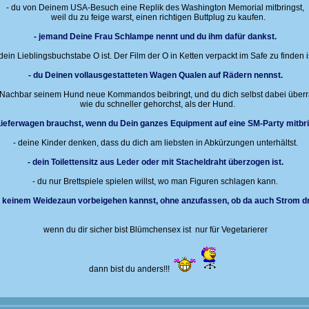
- du von Deinem USA-Besuch eine Replik des Washington Memorial mitbringst,
weil du zu feige warst, einen richtigen Buttplug zu kaufen.
- jemand Deine Frau Schlampe nennt und du ihm dafür dankst.
 dein Lieblingsbuchstabe O ist. Der Film der O in Ketten verpackt im Safe zu finden i
- du Deinen vollausgestatteten Wagen Qualen auf Rädern nennst.
 Nachbar seinem Hund neue Kommandos beibringt, und du dich selbst dabei überr
wie du schneller gehorchst, als der Hund.
Lieferwagen brauchst, wenn du Dein ganzes Equipment auf eine SM-Party mitbrin
- deine Kinder denken, dass du dich am liebsten in Abkürzungen unterhältst.
- dein Toilettensitz aus Leder oder mit Stacheldraht überzogen ist.
- du nur Brettspiele spielen willst, wo man Figuren schlagen kann.
n keinem Weidezaun vorbeigehen kannst, ohne anzufassen, ob da auch Strom dra
wenn du dir sicher bist Blümchensex ist nur für Vegetarierer
dann bist du anders!!!