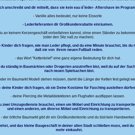
ch anschreibt und dir mitteilt, dass sie kein eau d´leder- Aftershave im Progr
- Vanille alles bedeutet, nur keine Eissorte.
- Lederlieferanten dir Großkundenrabatte einräumen.
du an keinem Kerzengeschäft vorbeifahren kannst, ohne einen Ständer zu bekom
(oder den Sitz naß zu machen).
e Kinder dich fragen, wie man Leder pflegt, und du eine Minute brauchst, bis du 
daß sie von ihrem neuen Fußball reden.
- das Wort "Kettenbrief" eine ganz eigene Bedeutung für dich hat.
- du ständig in Baumärkten oder Drogerien anzutreffen bist, weil du auf der Suc
nach neuen Spielsachen bist.
nder im Baumarkt Modell stehen müssen, damit die Länge der Ketten fest gelegt w
- deine Kinder dich fragen, ob sie Deine Kostüme für Fasching ausleihen dürfen
- deine Piercing die Metalldetektoren am Flughafen ausflippen lassen.
du zwei Umzugsdienste brauchst, einen um Möbel und Einrichtung zu transporti
und einen anderen, um diverse Möbel und Einrichtung zu transportieren.
- der örtliche Baumarkt gibt dir ein Großkundenkonto und du bist kein Handwerker.
iehst, und das kleine Baugeschäft in deiner alten Stadt schließen muss, weil du 
mehr einkaufst.