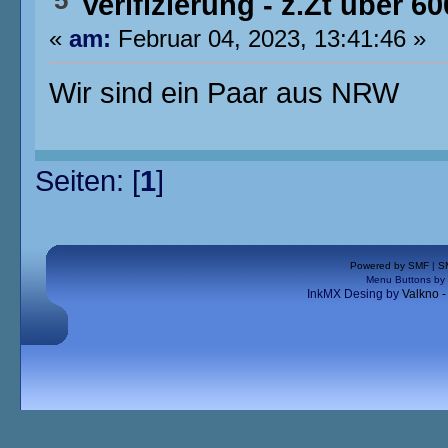
5
Verifizierung - z.Zt über 6
«
am:
Februar 04, 2023, 13:41:46 »
Wir sind ein Paar aus NRW
Seiten: [
1
]
Powered by SMF
|
S
Menu Buttons by
InkMX Desing by
Valkno 