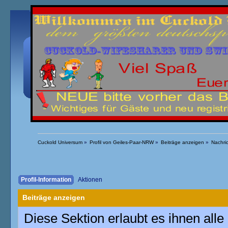
Übersicht
Kalender
Einloggen
Registrieren
Cuckold Universum
»
Profil von Geiles-Paar-NRW
»
Beiträge anzeigen
»
Nachri
Profil-Information
Aktionen
Beiträge anzeigen
Diese Sektion erlaubt es ihnen alle