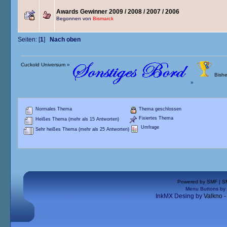
Awards Gewinner 2009 / 2008 / 2007 / 2006
Begonnen von
Bismarck
Seiten: [
1
]
Nach oben
Cuckold Universum
»
Bishe
»
Normales Thema
Thema geschlossen
Fixiertes Thema
Heißes Thema (mehr als 15 Antworten)
Umfrage
Sehr heißes Thema (mehr als 25 Antworten)
Powered by SMF
|
S
Menu Buttons by
InkMX Desing by
Valkno 