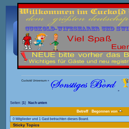
Übersicht
Kalender
Einloggen
Registrieren
Cuckold Universum
»
»
Seiten: [
1
]
Nach unten
Betreff
/
Begonnen von
0 Mitglieder und 1 Gast betrachten dieses Board.
Sticky Topics