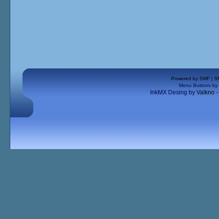
Powered by SMF
|
S
Menu Buttons by
InkMX Desing by
Valkno 