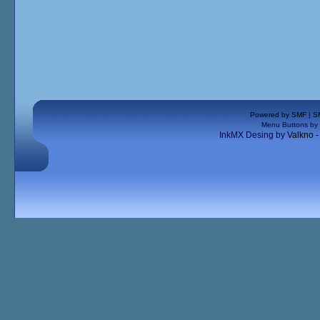
Powered by SMF
|
S
Menu Buttons by
InkMX Desing by
Valkno 