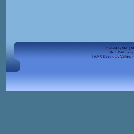
Powered by SMF
|
S
Menu Buttons by
InkMX Desing by
Valkno 