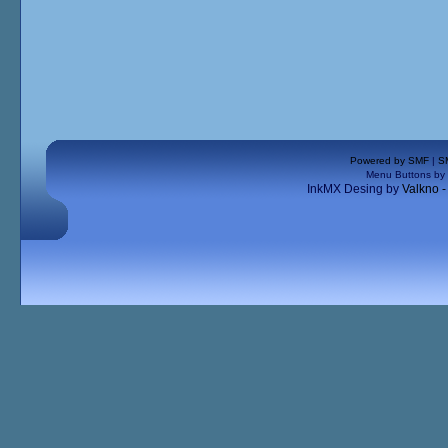
Powered by SMF
|
S
Menu Buttons by
InkMX Desing by
Valkno 