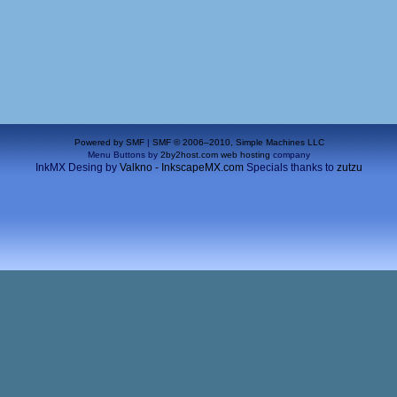
Powered by SMF
|
SMF © 2006–2010, Simple Machines LLC
Menu Buttons by
2by2host.com
web hosting
company
InkMX Desing by
Valkno - InkscapeMX.com
Specials thanks to
zutzu