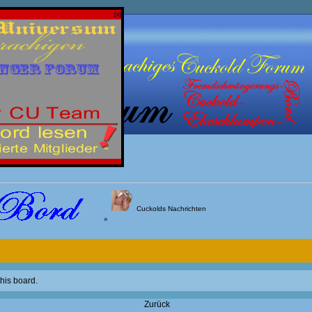
[x]
Cuckolds Nachrichten
»
this board.
Zurück