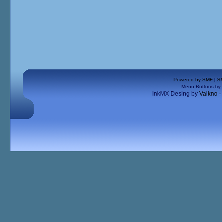
Powered by SMF
|
S
Menu Buttons by
InkMX Desing by
Valkno 