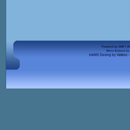
Powered by SMF
|
S
Menu Buttons by
InkMX Desing by
Valkno 