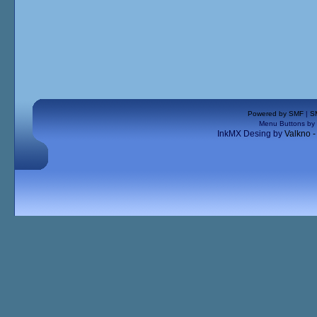
Powered by SMF
|
S
Menu Buttons by
InkMX Desing by
Valkno 