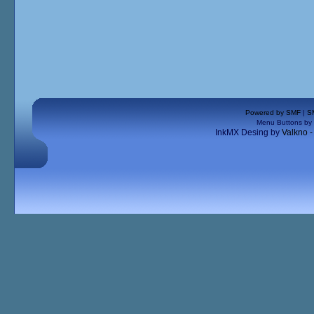
Powered by SMF
|
S
Menu Buttons by
InkMX Desing by
Valkno 