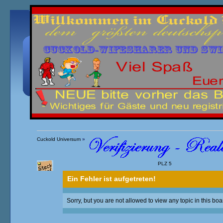
Übersicht
Kalender
Einloggen
Registrieren
Cuckold Universum
»
PLZ 5
Kurzprofile von Real interessierten Lovern
»
Ein Fehler ist aufgetreten!
Sorry, but you are not allowed to view any topic in this boa