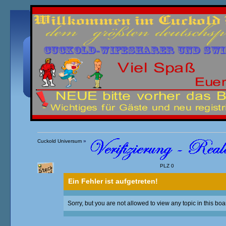
Übersicht
Kalender
Einloggen
Registrieren
Cuckold Universum
»
PLZ 0
Kurzprofile von Real interessierten Lovern
»
Ein Fehler ist aufgetreten!
Sorry, but you are not allowed to view any topic in this boa