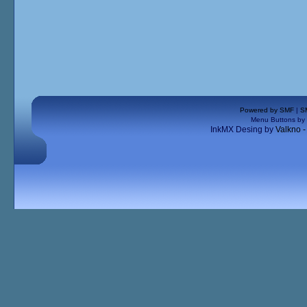
Powered by SMF
|
S
Menu Buttons by
InkMX Desing by
Valkno 