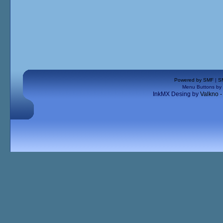
Powered by SMF
|
S
Menu Buttons by
InkMX Desing by
Valkno 