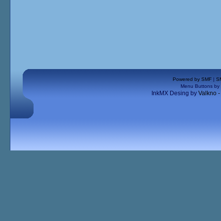
Powered by SMF
|
S
Menu Buttons by
InkMX Desing by
Valkno 