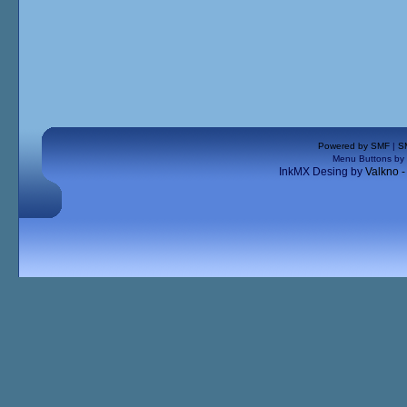
Powered by SMF
|
S
Menu Buttons by
InkMX Desing by
Valkno 