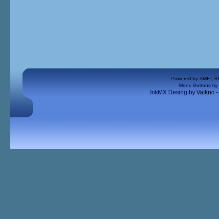
Powered by SMF
|
S
Menu Buttons by
InkMX Desing by
Valkno 