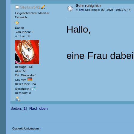
Sehr ruhig hier
Stefan542
«
am:
September 03, 2025, 19:12:07 »
Eingeschränkter Member
Fähnrich
Hallo,
Danke
-von Ihnen: 9
-an Sie: 30
eine Frau dabei
Beiträge: 131
Alter: 53
Ort: Düsseldorf
Country:
Beliebtheit: -24
Geschlecht:
Referrals: 0
Seiten: [
1
]
Nach oben
Cuckold Universum
»