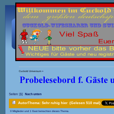
Übersicht
Kalender
Einloggen
Registrieren
Cuckold Universum
»
»
Seiten: [
1
]
Nach unten
Fremdschwängerung
(Moderator:
cyperhasi
) »
Autor
Thema: Sehr ruhig hier (Gelesen 510 mal)
0 Mitglieder und 1 Gast betrachten dieses Thema.