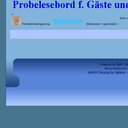
»
Sehr r
Fremdschwängerung
(Moderator:
cyperhasi
) »
Powered by SMF
|
S
Menu Buttons by
InkMX Desing by
Valkno 