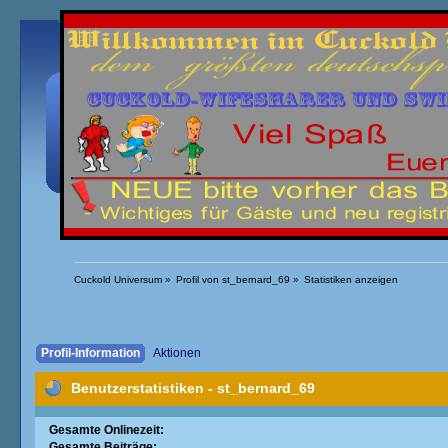
Übersicht
Kalender
Einloggen
Registrieren
Cuckold Universum
»
Profil von st_bernard_69
»
Statistiken anzeigen
Profil-Information
Aktionen
Benutzerstatistiken - st_bernard_69
Gesamte Onlinezeit:
Gesamte Beiträge: