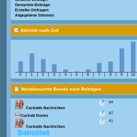
Gestartete Beiträge:
Erstellte Umfragen:
Abgegebene Stimmen:
Aktivität nach Zeit
0
1
2
3
4
5
6
7
8
9
10
Meistbesuchte Boards nach Beiträgen
94
Cuckolds Nachrichten
87
Cuckold Stories
41
Cuckolds Nachrichten