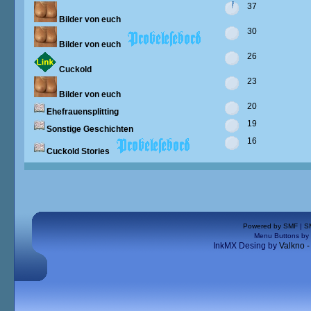
37
Bilder von euch
30
Bilder von euch
26
Cuckold
23
Bilder von euch
20
Ehefrauensplitting
19
Sonstige Geschichten
16
Cuckold Stories
Powered by SMF
|
S
Menu Buttons by
InkMX Desing by
Valkno 