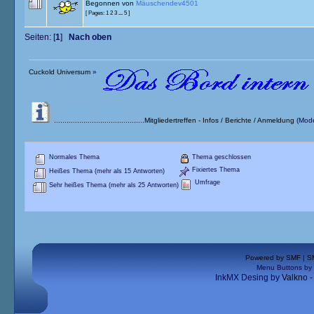
Begonnen von
Mäuschendev4501
[ Pages:
1
2
3
...
5
]
Seiten: [
1
]
Nach oben
Cuckold Universum
»
...........................................Mitgliedertreffen - Infos / Berichte / Anmeldung
(Mode
Normales Thema
Thema geschlossen
Fixiertes Thema
Heißes Thema (mehr als 15 Antworten)
Umfrage
Sehr heißes Thema (mehr als 25 Antworten)
Powered by SMF
|
S
Menu Buttons by
InkMX Desing by
Valkno 