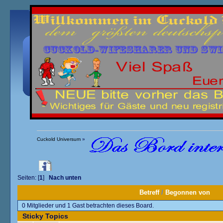
Übersicht
Kalender
Einloggen
Registrieren
Cuckold Universum
»
...........................................Mitgliedertreffen - Infos / Berichte / Anmeldu
Seiten: [
1
]
Nach unten
Betreff
/
Begonnen von
0 Mitglieder und 1 Gast betrachten dieses Board.
Sticky Topics