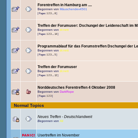
Forentreffen in Hamburg am ....
Begonnen von
Mäuschendev4501
[ Pages:
1
2
3
...
8
]
Treffen der Forumuser: Dschungel der Leidenschaft im Ma
Begonnen von
dr.nett
[ Pages:
1
2
3
...
14
]
Programmablauf für das Forumstreffen Dschungel der Le
Begonnen von
dr.nett
[ Pages:
1
2
3
...
5
]
Treffen der Forumuser
Begonnen von
dr.nett
[ Pages:
1
2
3
...
12
]
Norddeutsches Forentreffen 4 Oktober 2008
Begonnen von
DarkRope
[ Pages:
1
2
3
]
Normal Topics
Neues Treffen - Deutschlandweit
Begonnen von
Ali
Usertreffen im November