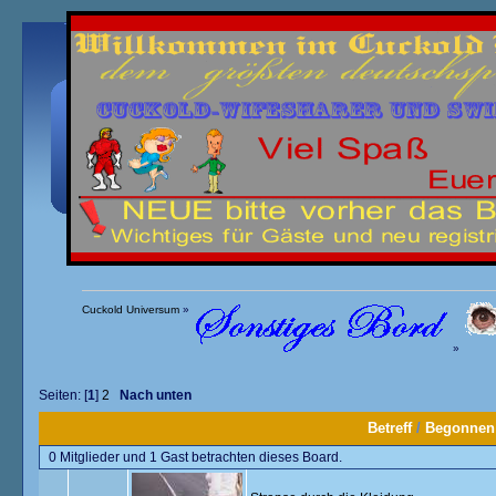
Übersicht
Kalender
Einloggen
Registrieren
Cuckold Universum
»
»
Seiten: [
1
]
2
Nach unten
Betreff
/
Begonnen
0 Mitglieder und 1 Gast betrachten dieses Board.