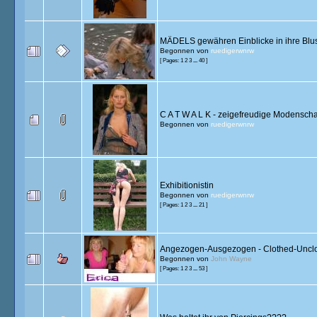
MÄDELS gewähren Einblicke in ihre Blu
Begonnen von
ruedigerwnrw
[ Pages:
1
2
3
...
40
]
C A T W A L K - zeigefreudige Modensch
Begonnen von
ruedigerwnrw
Exhibitionistin
Begonnen von
ruedigerwnrw
[ Pages:
1
2
3
...
21
]
Angezogen-Ausgezogen - Clothed-Uncl
Begonnen von
John Wayne
[ Pages:
1
2
3
...
53
]