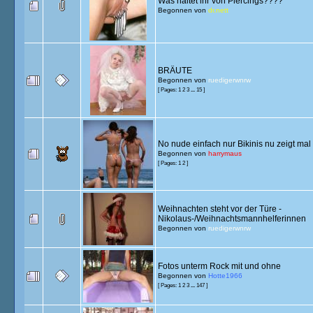
Was haltet ihr von Piercings????
Begonnen von
dr.nett
BRÄUTE
Begonnen von
ruedigerwnrw
[ Pages:
1
2
3
...
15
]
No nude einfach nur Bikinis nu zeigt mal
Begonnen von
harrymaus
[ Pages:
1
2
]
Weihnachten steht vor der Türe -
Nikolaus-/Weihnachtsmannhelferinnen
Begonnen von
ruedigerwnrw
Fotos unterm Rock mit und ohne
Begonnen von
Hotte1966
[ Pages:
1
2
3
...
147
]