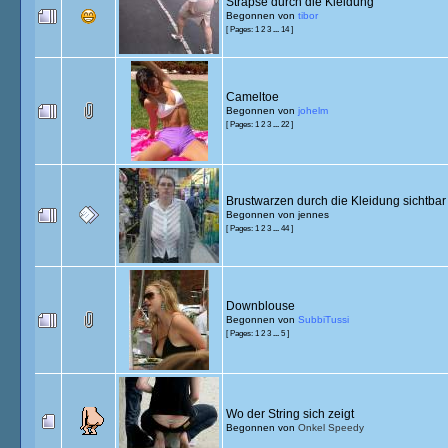
Strapse durch die Kleidung
Begonnen von
tibor
[ Pages:
1
2
3
...
14
]
Cameltoe
Begonnen von
johelm
[ Pages:
1
2
3
...
22
]
Brustwarzen durch die Kleidung sichtbar
Begonnen von
jennes
[ Pages:
1
2
3
...
44
]
Downblouse
Begonnen von
SubbiTussi
[ Pages:
1
2
3
...
5
]
Wo der String sich zeigt
Begonnen von
Onkel Speedy