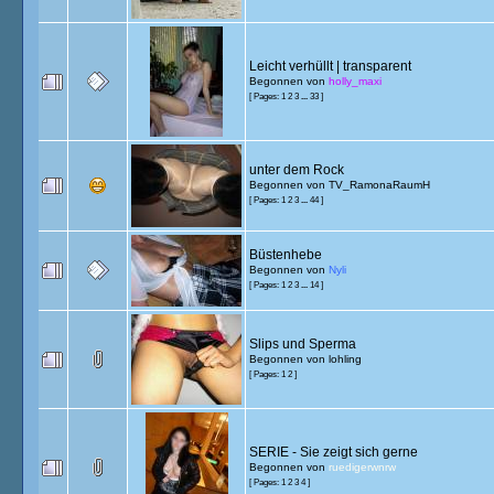
Leicht verhüllt | transparent
Begonnen von
holly_maxi
[ Pages:
1
2
3
...
33
]
unter dem Rock
Begonnen von
TV_RamonaRaumH
[ Pages:
1
2
3
...
44
]
Büstenhebe
Begonnen von
Nyli
[ Pages:
1
2
3
...
14
]
Slips und Sperma
Begonnen von
lohling
[ Pages:
1
2
]
SERIE - Sie zeigt sich gerne
Begonnen von
ruedigerwnrw
[ Pages:
1
2
3
4
]