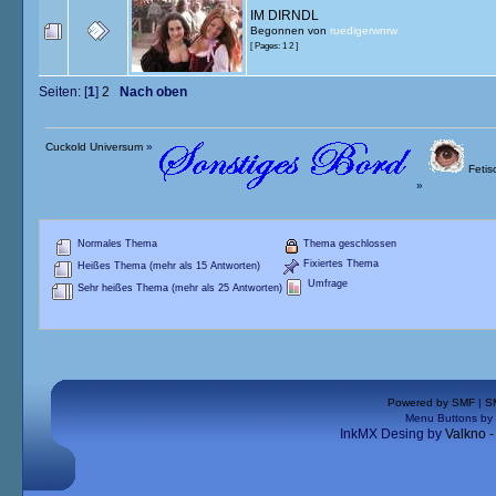
IM DIRNDL
Begonnen von
ruedigerwnrw
[ Pages:
1
2
]
Seiten: [
1
]
2
Nach oben
Cuckold Universum
»
Fetisc
»
Normales Thema
Thema geschlossen
Fixiertes Thema
Heißes Thema (mehr als 15 Antworten)
Umfrage
Sehr heißes Thema (mehr als 25 Antworten)
Powered by SMF
|
S
Menu Buttons by
InkMX Desing by
Valkno 