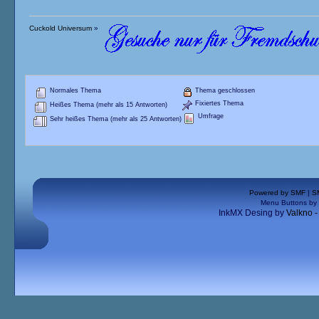
Cuckold Universum
»
Normales Thema
Thema geschlossen
Fixiertes Thema
Heißes Thema (mehr als 15 Antworten)
Umfrage
Sehr heißes Thema (mehr als 25 Antworten)
Powered by SMF
|
S
Menu Buttons by
InkMX Desing by
Valkno 