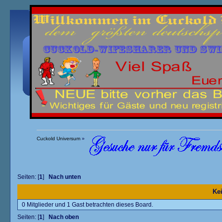
Übersicht
Kalender
Einloggen
Registrieren
Cuckold Universum
»
Seiten: [
1
]
Nach unten
Kei
0 Mitglieder und 1 Gast betrachten dieses Board.
Seiten: [
1
]
Nach oben