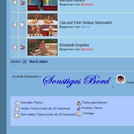
Barbara Karlich
Begonnen von
Bismarck
Lita und Trish Stratus Stripmatch
Begonnen von
Masca
Elisabeth Engstler
Begonnen von
Bismarck
Seiten: [
1
]
Nach oben
Cuckold Universum
»
Fetisc
»
Normales Thema
Thema geschlossen
Fixiertes Thema
Heißes Thema (mehr als 15 Antworten)
Umfrage
Sehr heißes Thema (mehr als 25 Antworten)