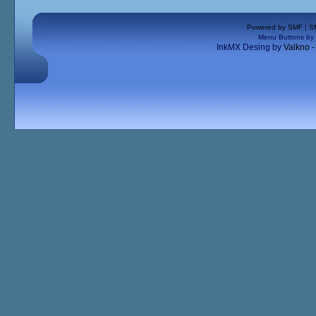
Powered by SMF
|
S
Menu Buttons by
InkMX Desing by
Valkno 