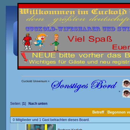
Übersicht
Kalender
Einloggen
Registrieren
Cuckold Universum
»
»
Seiten: [
1
]
Nach unten
Betreff
/
Begonnen v
0 Mitglieder und 1 Gast betrachten dieses Board.