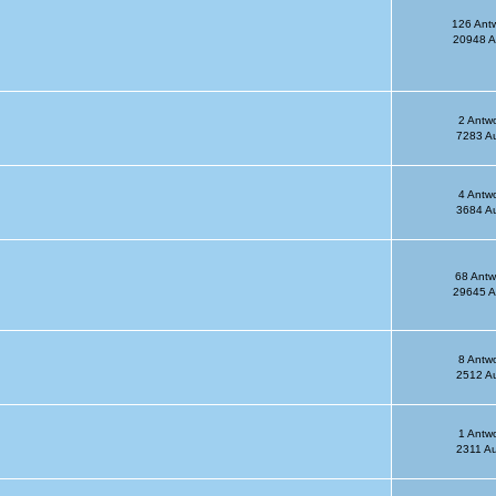
126 Ant
20948 A
2 Antw
7283 Au
4 Antw
3684 Au
68 Antw
29645 A
8 Antw
2512 Au
1 Antw
2311 Au