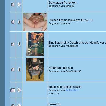
Schwarzen Po lecken
Begonnen von
witwe48
Suchen Fremdschwänze für sie 51
Begonnen von
nnn
Eine Nachricht / Geschichte der Hotwife vor
Begonnen von
Windelpaar
vorführung der sau
Begonnen von
PaarSieDev40
heute ist es entlich soweit
Begonnen von
DieFranken
[ Pages:
1
2
]
Fasnacht