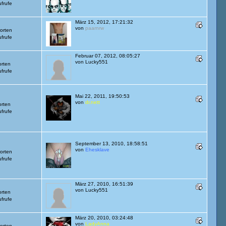
frufe
März 15, 2012, 17:21:32
von
paarnrw
orten
frufe
Februar 07, 2012, 08:05:27
von
Lucky551
orten
frufe
Mai 22, 2011, 19:50:53
von
dr.nett
orten
frufe
September 13, 2010, 18:58:51
von
Ehesklave
orten
frufe
März 27, 2010, 16:51:39
von
Lucky551
orten
frufe
März 20, 2010, 03:24:48
von
LadyAnna
orten