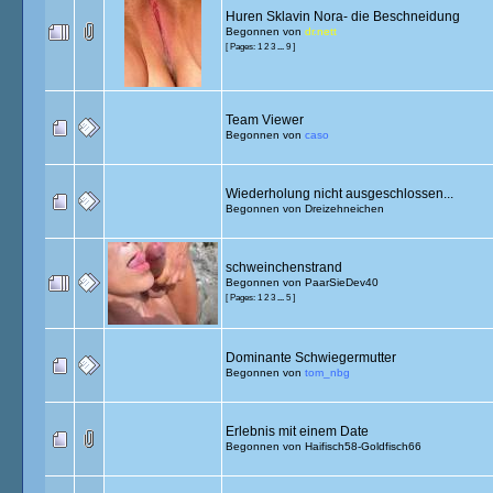
Huren Sklavin Nora- die Beschneidung
Begonnen von
dr.nett
[ Pages:
1
2
3
...
9
]
Team Viewer
Begonnen von
caso
Wiederholung nicht ausgeschlossen...
Begonnen von
Dreizehneichen
schweinchenstrand
Begonnen von
PaarSieDev40
[ Pages:
1
2
3
...
5
]
Dominante Schwiegermutter
Begonnen von
tom_nbg
Erlebnis mit einem Date
Begonnen von
Haifisch58-Goldfisch66