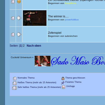
Begonnen von
LadyAnna
The winner is.....
Begonnen von
powerfullduo
Zofenspiel
Begonnen von
subninchen
Seiten: [
1
]
2
Nach oben
Cuckold Universum
»
Normales Thema
Thema geschlossen
Fixiertes Thema
Heißes Thema (mehr als 15 Antworten)
Umfrage
Sehr heißes Thema (mehr als 25 Antworten)