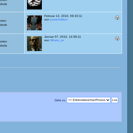
frufe
Februar 13, 2010, 09:33:11
von
powerfullduo
orten
frufe
Januar 07, 2010, 14:58:11
von
Whats_on
orten
frufe
Gehe zu: