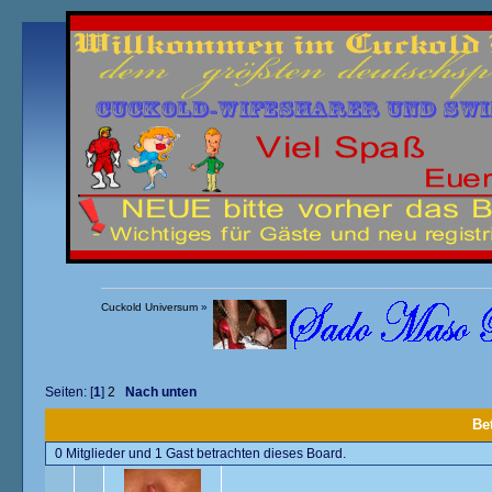
Übersicht
Kalender
Einloggen
Registrieren
Cuckold Universum
»
Seiten: [
1
]
2
Nach unten
Bet
0 Mitglieder und 1 Gast betrachten dieses Board.