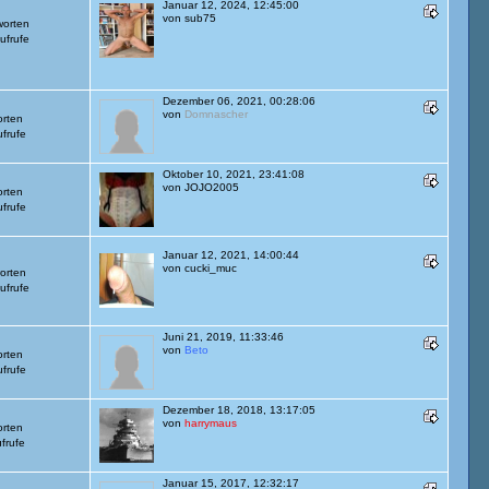
Januar 12, 2024, 12:45:00
von
sub75
worten
ufrufe
Dezember 06, 2021, 00:28:06
von
Domnascher
orten
frufe
Oktober 10, 2021, 23:41:08
von
JOJO2005
orten
frufe
Januar 12, 2021, 14:00:44
von
cucki_muc
orten
ufrufe
Juni 21, 2019, 11:33:46
von
Beto
orten
frufe
Dezember 18, 2018, 13:17:05
von
harrymaus
orten
frufe
Januar 15, 2017, 12:32:17