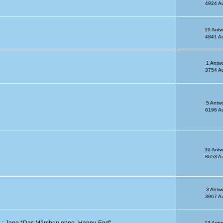
4924 Au
19 Antw
4841 Au
1 Antw
3754 Au
5 Antw
6196 Au
30 Antw
8653 Au
3 Antw
3967 Au
r L:-Jane *Das Märchen ohne „Happy-End"
13 Antw