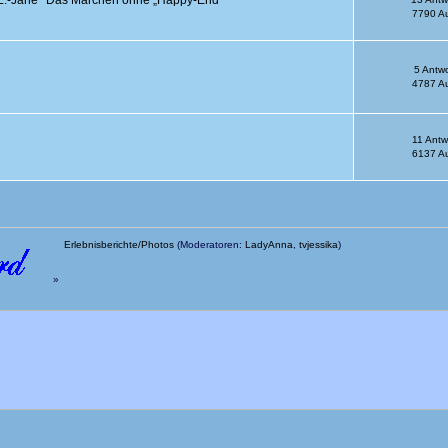
7790 Au
5 Antw
4787 Au
11 Antw
6137 Au
Erlebnisberichte/Photos
(Moderatoren:
LadyAnna
,
tvjessika
)
»