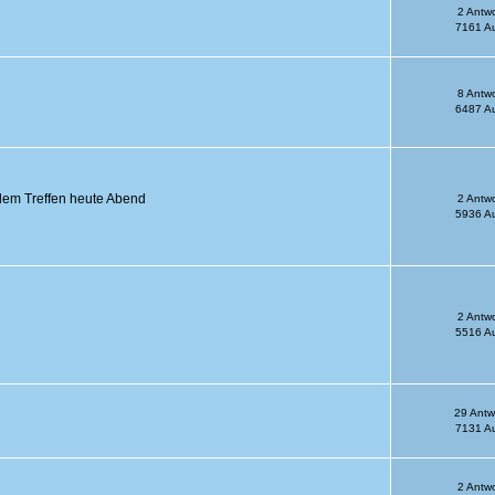
2 Antw
7161 Au
8 Antw
6487 Au
 dem Treffen heute Abend
2 Antw
5936 Au
2 Antw
5516 Au
29 Antw
7131 Au
2 Antw