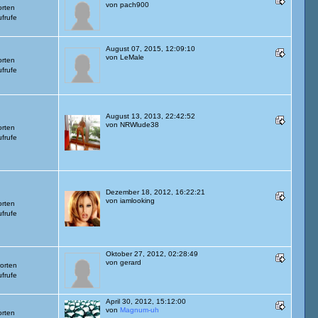
von
pach900
orten
frufe
August 07, 2015, 12:09:10
von
LeMale
orten
frufe
August 13, 2013, 22:42:52
von
NRWlude38
orten
frufe
Dezember 18, 2012, 16:22:21
von
iamlooking
orten
frufe
Oktober 27, 2012, 02:28:49
von
gerard
orten
frufe
April 30, 2012, 15:12:00
von
Magnum-uh
orten