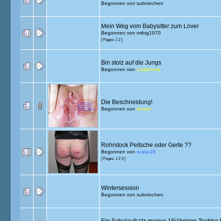
Begonnen von
subninchen
Mein Weg vom Babysitter zum Lover
Begonnen von
mrbig1970
[ Pages:
1
2
]
Bin stolz auf die Jungs
Begonnen von
LadyAnna
Die Beschneidung!
Begonnen von
dr.nett
Rohrstock Peitsche oder Gerte ??
Begonnen von
scalar28
[ Pages:
1
2
3
]
Wintersession
Begonnen von
subninchen
Ein Schulaufsatz meiner 16jährigen Tochte