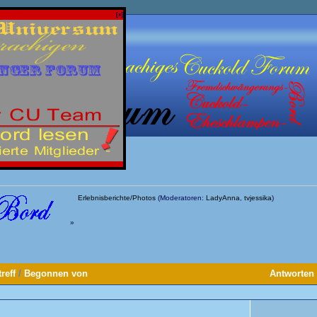
[x]
Erlebnisberichte/Photos
(Moderatoren:
LadyAnna
,
tvjessika
)
»
reff
/
Begonnen von
Antworten