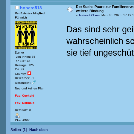
Re: Suche Paare zur Familienerwe
bohero518
weitere Bindung
Verifiziertes Mitglied
«
Antwort #1 am:
März 08, 2025, 17:19:1
Fähnrich
Das sind sehr gei
wahrscheinlich s
sie tief ungeschüt
Danke
-von Ihnen: 85
-an Sie: 73
Beiträge: 125
Ort: 49
Country:
Beliebtheit: -1
Geschlecht:
Neu und keinen Plan
Fav: Cuckold
Fav: Normalo
Referrals: 0
PLZ: 4900
Seiten: [
1
]
Nach oben