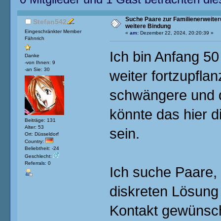
Suche Paare zur Familienerweiter
Stefan542
weitere Bindung
Eingeschränkter Member
«
am:
Dezember 22, 2024, 20:20:39 »
Fähnrich
Ich bin Anfang 5
Danke
-von Ihnen: 9
-an Sie: 30
weiter fortzupflan
schwängere und d
könnte das hier di
Beiträge: 131
Alter: 53
sein.
Ort: Düsseldorf
Country:
Beliebtheit: -24
Geschlecht:
Referrals: 0
Ich suche Paare, 
diskreten Lösung 
Kontakt gewünscht