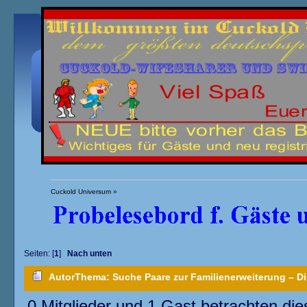
Übersicht
Kalender
Einloggen
Registrieren
Cuckold Universum
»
»
Seiten: [
1
]
Nach unten
Fremdschwängerung
(Moderator:
cyperhasi
) »
Autor
Thema: Suche Paare zur Familienerweiterung – D
0 Mitglieder und 1 Gast betrachten di