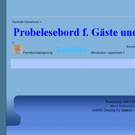
Cuckold Universum
»
»
Suche 
Fremdschwängerung
(Moderator:
cyperhasi
) »
Powered by SMF
|
S
Menu Buttons by
InkMX Desing by
Valkno 