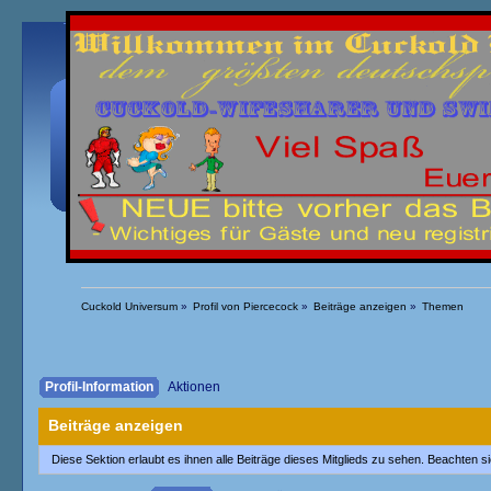
Übersicht
Kalender
Einloggen
Registrieren
Cuckold Universum
»
Profil von Piercecock
»
Beiträge anzeigen
»
Themen
Profil-Information
Aktionen
Beiträge anzeigen
Diese Sektion erlaubt es ihnen alle Beiträge dieses Mitglieds zu sehen. Beachten 